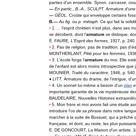
parties
d
'
un
ensemble
.
Synon
.
carcasse
,
oss
—
En
partic
.,
B
.-
A
.,
SCULPT
.
Armature
d
'
une
—
GÉOL
.
Croûte
qui
enveloppe
certains
foss
B
.—
Au
fig
.
ou
p
.
métaph
.
Ce
qui
fait
la
solidi
•
1
. ...
l
'
esprit
chrétien
n
'
est
plus
,
dans
ses
ma
se
dérobent
,
dont
l
'
armature
se
disloque
,
do
É
.
FAURE
,
L
'
Esprit
des
formes
,
1927
,
p
.
240
.
•
2
.
Pas
de
religion
,
pas
de
tradition
,
pas
d
'
éd
MONTHERLANT
,
Pitié
pour
les
femmes
,
193
•
3
.
L
'
école
forge
l
'
armature
du
moi
.
Elle
exté
de
l
'
enfant
est
alors
moins
introspective
que
MOUNIER
,
Traité
du
caractère
,
1946
,
p
.
540
.
♦
LITT
.
Armature
du
drame
,
de
l
'
intrigue
,
d
'
u
•
4
.
Un
sonnet
lui
-
même
a
besoin
d
'
un
plan
e
importante
garantie
de
la
vie
mystérieuse
de
BAUDELAIRE
,
Nouvelles
Histoires
extraordin
•
5
.
Mon
frère
et
moi
avons
fait
une
étude
as
introduire
l
'
os
de
sa
phrase
dans
notre
langu
marcher
à
la
suite
de
Bossuet
,
qui
a
prêché
française
,
et
dont
,
au
reste
,
les
plus
puissant
E
.
DE
GONCOURT
,
La
Maison
d
'
un
artiste
,
1