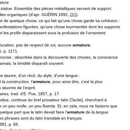
ature
.
statue
.
Ensemble
des
pièces
métalliques
servant
de
support
.
iles
organiques
(
d
'
apr
.
GUÉRIN
1892
,
DG
).
té
de
quelque
chose
;
ce
qui
fait
qu
'
une
chose
garde
sa
cohésion
:
nifestations
figurées
,
qu
'
une
chose
tourmentée
dont
les
supports
nt
les
profils
disparaissent
sous
la
profusion
de
l
'
ornement
.
ucation
,
pas
de
respect
de
soi
,
aucune
armature
.
6
,
p
.
1171
.
riorise
:
absorbée
dans
la
découverte
des
choses
,
la
conscience
jamais
;
la
timidité
disparaît
souvent
.
ne
œuvre
,
d
'
un
récit
,
du
style
,
d
'
une
langue
:
t
la
construction
,
l
'
armature
,
pour
ainsi
dire
,
c
'
est
la
plus
s
œuvres
de
l
'
esprit
.
aires
,
trad
.
d
'
E
.
Poe
,
1857
,
p
.
17
.
sidue
,
continue
du
bref
prosateur
latin
[
Tacite
],
cherchant
à
e
un
peu
molle
,
un
peu
fluente
.
Et
,
en
cela
,
nous
ne
faisions
que
quelque
part
que
le
latin
devait
faire
l
'
armature
de
la
langue
es
phrases
sont
du
latin
translaté
en
français
.
881
,
p
.
66
.