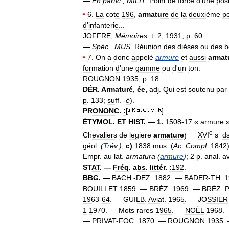
—
En
partic
.,
MILIT
.
Point
de
force
d
'
une
posi
•
6
.
La
cote
196
,
armature
de
la
deuxième
po
d
'
infanterie
...
JOFFRE
,
Mémoires
,
t
.
2
,
1931
,
p
.
60
.
—
Spéc
.,
MUS
.
Réunion
des
dièses
ou
des
b
•
7
.
On
a
donc
appelé
armure
et
aussi
armat
formation
d
'
une
gamme
ou
d
'
un
ton
.
ROUGNON
1935
,
p
.
18
.
DÉR
.
Armaturé
,
ée
,
adj
.
Qui
est
soutenu
par
p
.
133
;
suff
.
-
é
).
PRONONC
.
:
[
].
ÉTYMOL
.
ET
HIST
. —
1
.
1508
-
17
«
armure
»
e
Chevaliers
de
legiere
armature
) —
XVI
s
.
d
géol
.
(
Tr
év
.)
;
c
)
1838
mus
. (
Ac
.
Compl
.
1842
Empr
.
au
lat
.
armatura
(
armure
)
;
2
p
.
anal
.
a
STAT
. —
Fréq
.
abs
.
littér
.
:
192
.
BBG
. —
BACH
.-
DEZ
.
1882
. —
BADER
-
TH
.
1
BOUILLET
1859
. —
BRÉZ
.
1969
. —
BRÉZ
.
P
1963
-
64
. —
GUILB
.
Aviat
.
1965
. —
JOSSIER
1
1970
. —
Mots
rares
1965
. —
NOËL
1968
.
—
PRIVAT
-
FOC
.
1870
. —
ROUGNON
1935
.