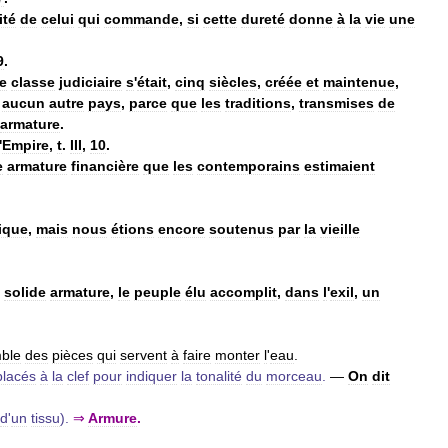
ité
de
celui
qui
commande
,
si
cette
dureté
donne
à
la
vie
une
9
.
le
classe
judiciaire
s
'
était
,
cinq
siècles
,
créée
et
maintenue
,
aucun
autre
pays
,
parce
que
les
traditions
,
transmises
de
armature
.
'
Empire
,
t
.
III
,
10
.
e
armature
financière
que
les
contemporains
estimaient
ique
,
mais
nous
étions
encore
soutenus
par
la
vieille
solide
armature
,
le
peuple
élu
accomplit
,
dans
l
'
exil
,
un
ble
des
pièces
qui
servent
à
faire
monter
l
'
eau
.
placés
à
la
clef
pour
indiquer
la
tonalité
du
morceau
.
—
On
dit
d
'
un
tissu
).
⇒
Armure
.