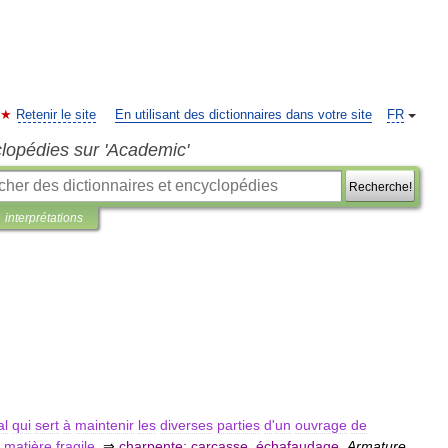
Retenir le site
En utilisant des dictionnaires dans votre site
FR
clopédies sur 'Academic'
Recherche!
interprétations
al
qui
sert
à
maintenir
les
diverses
parties
d
'
un
ouvrage
de
matière
fragile
.
⇒
charpente
;
carcasse
,
échafaudage
.
Armature