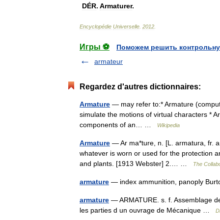
DÉR
.
Armaturer
.
Encyclopédie
Universelle
.
2012
.
Игры ⚽
Поможем решить контрольну
armateur
Regardez d'autres dictionnaires:
Armature
— may refer to:* Armature (compute
simulate the motions of virtual characters * Ar
components of an… …
Wikipedia
Armature
— Ar ma*ture, n. [L. armatura, fr. a
whatever is worn or used for the protection a
and plants. [1913 Webster] 2.… …
The Collabo
armature
— index ammunition, panoply Burt
armature
— ARMATURE. s. f. Assemblage de di
les parties d un ouvrage de Mécanique …
D