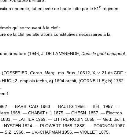
tion
.
Armature
militaire
:
e
sition
ennemie
,
fut
enlevée
de
haute
lutte
par
le
51
régiment
émols
qui
se
trouvent
à
la
clef
:
ure
de
la
clef
les
altérations
constitutives
nécessaires
à
la
une
armature
.(
1946
,
J
.
DE
LA
VARENDE
,
Dans
le
goût
espagnol
,
 (
FOSSETIER
,
Chron
.
Marg
.,
ms
.
Brux
.
10512
,
X
,
v
,
21
ds
GDF
.
:
s
HUG
.;
2
.
emplois
techn
.
a
)
1694
archit
. (
CORNEILLE
);
b
)
1752
).
vec
1
.
962
. —
BARB
.-
CAD
.
1963
. —
BAULIG
1956
. —
BÉL
.
1957
. —
ierre
1968
. —
CHABAT
t
.
1
1875
. —
CHESN
.
1857
. —
Électron
.
1881
. —
LAITIER
1969
. —
LITTRÉ
-
ROBIN
1865
. —
Méd
.
Biol
.
t
.
 —
NYSTEN
1824
. —
PLOWERT
1968
[
1888
]. —
POIGNON
1967
.
 —
SIZ
.
1968
. —
UV
.-
CHAPMAN
1956
. —
VIOLLET
1875
.