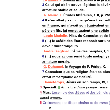
3
Celui
qui
obéit
trouve
légitime
la
sévér
armature
stable
et
solide
.
A
.
Maurois
,
Études
littéraires
,
t
.
II
,
p
.
25
4
Il
n
'
en
allait
pas
moins
qu
'
une
très
bel
en
France
,
qui
n
'
avait
son
équivalent
en
père
en
fils
,
lui
constituaient
une
solide
Louis
Madelin
,
Hist
.
du
Consulat
et
de
l
5
(…)
le
crédit
des
États
reposait
sur
un
devoir
durer
toujours
.
André
Siegfried
,
l
'
Âme
des
peuples
,
I
,
1
.
6
(…)
nous
avions
renié
toute
métaphys
armature
morale
.
G
.
Duhamel
,
le
Voyage
de
P
.
Périot
,
X
.
7
Conscient
que
sa
religion
était
sa
plus
effort
remarquable
de
fidélité
.
Daniel
-
Rops
,
Jésus
en
son
temps
,
IV
,
1
.
3
Spécialt
.
||
Armature
d
'
une
pompe
:
ensem
4
Mus
.
Ensemble
des
dièses
et
des
bémols
aussi
armure
.
5
Croisement
des
fils
de
chaîne
et
de
trame
(
❖