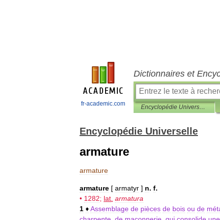
Dictionnaires et Ency
fr-academic.com
Encyclopédie Universelle
Encyclopédie Universelle
armature
armature
armature
[
armatyr
]
n
.
f
.
•
1282
;
lat
.
armatura
1
♦
Assemblage
de
pièces
de
bois
ou
de
mét
charpente
,
de
maçonnerie
,
qui
consolide
une