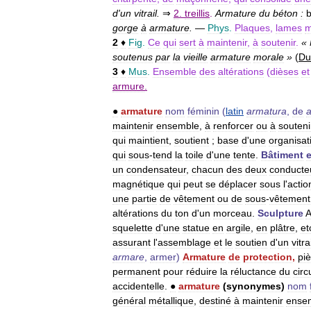
d
'
un
vitrail
.
⇒
2
.
treillis
.
Armature
du
béton
:
b
gorge
à
armature
.
—
Phys
.
Plaques
,
lames
m
2
♦
Fig
.
Ce
qui
sert
à
maintenir
,
à
soutenir
.
«
soutenus
par
la
vieille
armature
morale
»
(
Du
3
♦
Mus
.
Ensemble
des
altérations
(
dièses
et
armure
.
●
armature
nom
féminin
(
latin
armatura
,
de
maintenir
ensemble
,
à
renforcer
ou
à
souteni
qui
maintient
,
soutient
;
base
d
'
une
organisat
qui
sous
-
tend
la
toile
d
'
une
tente
.
Bâtiment
e
un
condensateur
,
chacun
des
deux
conducte
magnétique
qui
peut
se
déplacer
sous
l
'
actio
une
partie
de
vêtement
ou
de
sous
-
vêtement
altérations
du
ton
d
'
un
morceau
.
Sculpture
A
squelette
d
'
une
statue
en
argile
,
en
plâtre
,
et
assurant
l
'
assemblage
et
le
soutien
d
'
un
vitra
armare
,
armer
)
Armature
de
protection
,
pi
permanent
pour
réduire
la
réluctance
du
circ
accidentelle
.
●
armature
(
synonymes
)
nom
général
métallique
,
destiné
à
maintenir
ense