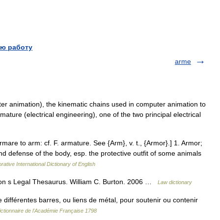
ю работу
arme
r animation), the kinematic chains used in computer animation to
mature (electrical engineering), one of the two principal electrical
rmare to arm: cf. F. armature. See {Arm}, v. t., {Armor}.] 1. Armor;
nd defense of the body, esp. the protective outfit of some animals
rative International Dictionary of English
on s Legal Thesaurus. William C. Burton. 2006 …
Law dictionary
fférentes barres, ou liens de métal, pour soutenir ou contenir
ictionnaire de l'Académie Française 1798