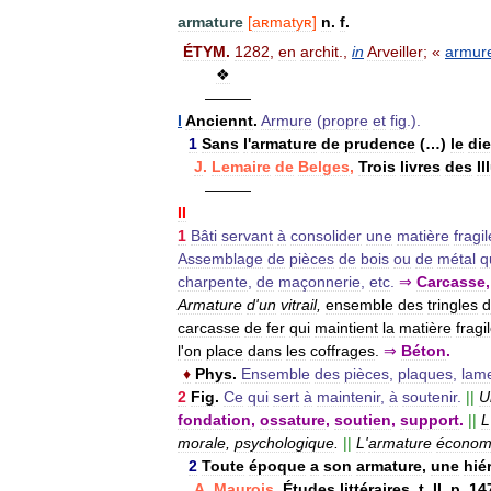
armature
[
aʀmatyʀ
]
n
.
f
.
ÉTYM
.
1282
,
en
archit
.,
in
Arveiller
; «
armur
❖
———
I
Anciennt
.
Armure
(
propre
et
fig
.).
1
Sans
l
'
armature
de
prudence
(…)
le
di
J
.
Lemaire
de
Belges
,
Trois
livres
des
Il
———
II
1
Bâti
servant
à
consolider
une
matière
fragil
Assemblage
de
pièces
de
bois
ou
de
métal
q
charpente
,
de
maçonnerie
,
etc
.
⇒
Carcasse
Armature
d
'
un
vitrail
,
ensemble
des
tringles
d
carcasse
de
fer
qui
maintient
la
matière
fragi
l
'
on
place
dans
les
coffrages
.
⇒
Béton
.
♦
Phys
.
Ensemble
des
pièces
,
plaques
,
lam
2
Fig
.
Ce
qui
sert
à
maintenir
,
à
soutenir
.
||
U
fondation
,
ossature
,
soutien
,
support
.
||
L
morale
,
psychologique
.
||
L
'
armature
économ
2
Toute
époque
a
son
armature
,
une
hié
A
.
Maurois
,
Études
littéraires
,
t
.
II
,
p
.
14