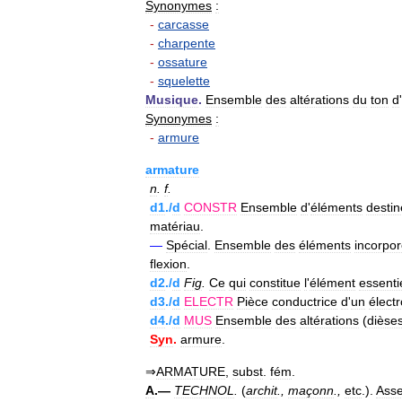
Synonymes
:
-
carcasse
-
charpente
-
ossature
-
squelette
Musique
.
Ensemble
des
altérations
du
ton
d
'
Synonymes
:
-
armure
armature
n
.
f
.
d1
./
d
CONSTR
Ensemble
d
'
éléments
destin
matériau
.
—
Spécial
.
Ensemble
des
éléments
incorpo
flexion
.
d2
./
d
Fig
.
Ce
qui
constitue
l
'
élément
essenti
d3
./
d
ELECTR
Pièce
conductrice
d
'
un
élect
d4
./
d
MUS
Ensemble
des
altérations
(
dièse
Syn
.
armure
.
⇒
ARMATURE
,
subst
.
fém
.
A
.—
TECHNOL
.
(
archit
.,
maçonn
.,
etc
.).
Ass