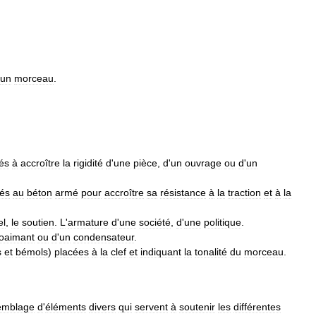
un
morceau
.
és
à
accroître
la
rigidité
d
'
une
pièce
,
d
'
un
ouvrage
ou
d
'
un
rés
au
béton
armé
pour
accroître
sa
résistance
à
la
traction
et
à
la
el
,
le
soutien
.
L
'
armature
d
'
une
société
,
d
'
une
politique
.
roaimant
ou
d
'
un
condensateur
.
s
et
bémols
)
placées
à
la
clef
et
indiquant
la
tonalité
du
morceau
.
emblage
d
'
éléments
divers
qui
servent
à
soutenir
les
différentes