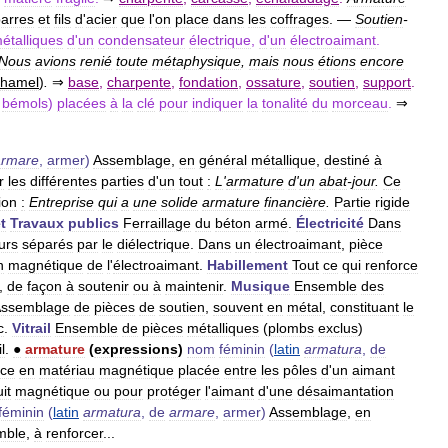
arres
et
fils
d
'
acier
que
l
'
on
place
dans
les
coffrages
. —
Soutien
-
étalliques
d
'
un
condensateur
électrique
,
d
'
un
électroaimant
.
Nous
avions
renié
toute
métaphysique
,
mais
nous
étions
encore
hamel
)
.
⇒
base
,
charpente
,
fondation
,
ossature
,
soutien
,
support
.
bémols
)
placées
à
la
clé
pour
indiquer
la
tonalité
du
morceau
.
⇒
armare
,
armer
)
Assemblage
,
en
général
métallique
,
destiné
à
r
les
différentes
parties
d
'
un
tout
:
L
'
armature
d
'
un
abat
-
jour
.
Ce
ion
:
Entreprise
qui
a
une
solide
armature
financière
.
Partie
rigide
t
Travaux
publics
Ferraillage
du
béton
armé
.
Électricité
Dans
urs
séparés
par
le
diélectrique
.
Dans
un
électroaimant
,
pièce
n
magnétique
de
l
'
électroaimant
.
Habillement
Tout
ce
qui
renforce
,
de
façon
à
soutenir
ou
à
maintenir
.
Musique
Ensemble
des
ssemblage
de
pièces
de
soutien
,
souvent
en
métal
,
constituant
le
c
.
Vitrail
Ensemble
de
pièces
métalliques
(
plombs
exclus
)
il
.
●
armature
(
expressions
)
nom
féminin
(
latin
armatura
,
de
èce
en
matériau
magnétique
placée
entre
les
pôles
d
'
un
aimant
uit
magnétique
ou
pour
protéger
l
'
aimant
d
'
une
désaimantation
féminin
(
latin
armatura
,
de
armare
,
armer
)
Assemblage
,
en
mble
,
à
renforcer
...